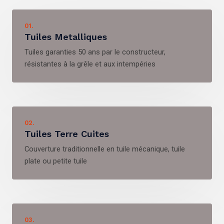
01.
Tuiles Metalliques
Tuiles garanties 50 ans par le constructeur,
résistantes à la grêle et aux intempéries
02.
Tuiles Terre Cuites
Couverture traditionnelle en tuile mécanique, tuile
plate ou petite tuile
03.