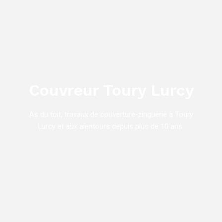
Aller
au
contenu
Couvreur Toury Lurcy
As du toit, travaux de couverture-zinguerie à Toury
Lurcy et aux alentours depuis plus de 10 ans.